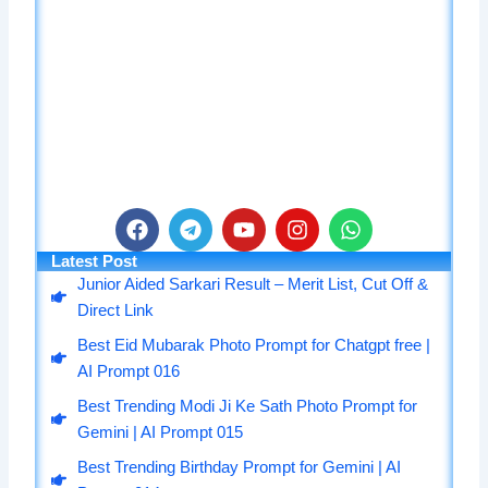
F
T
Y
I
W
a
e
o
n
h
Latest Post
c
l
u
s
a
Junior Aided Sarkari Result – Merit List, Cut Off &
e
e
t
t
t
Direct Link
b
g
u
a
s
o
r
b
g
a
Best Eid Mubarak Photo Prompt for Chatgpt free |
o
a
e
r
p
AI Prompt 016
k
m
a
p
m
Best Trending Modi Ji Ke Sath Photo Prompt for
Gemini | AI Prompt 015
Best Trending Birthday Prompt for Gemini | AI