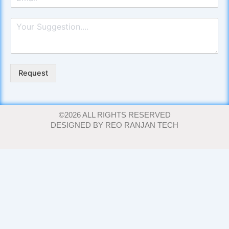
m
a
P
i
a
l
r
*
a
g
r
Request
a
p
h
T
©2026 ALL RIGHTS RESERVED
e
DESIGNED BY REO RANJAN TECH
x
t