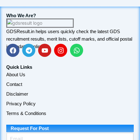
Who We Are?
GDSResult.in helps users quickly check the latest GDS
recruitment results, merit lists, cutoff marks, and official postal
job updates online.
F
T
Y
I
W
a
e
o
n
h
Quick Links
c
l
u
s
a
About Us
e
e
t
t
t
Contact
b
g
u
a
s
o
r
b
g
a
Disclaimer
o
a
e
r
p
Privacy Policy
k
m
a
p
m
Terms & Conditions
Request For Post
E