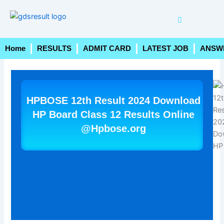
Skip
to
content
Home
RESULTS
ADMIT CARD
LATEST JOB
ANSW
HPBOSE 12th Result 2024 Download
HP Board Class 12 Results Online
@Hpbose.org