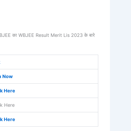
और WBJEE का WBJEE Result Merit Lis 2023 के बारे
k
n Now
ck Here
ck Here
ck Here